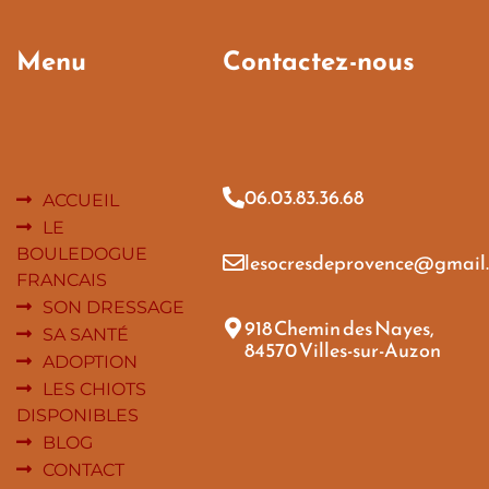
Menu
Contactez-nous
06.03.83.36.68
ACCUEIL
LE
BOULEDOGUE
lesocresdeprovence@gmail
FRANCAIS
SON DRESSAGE
918 Chemin des Nayes,
SA SANTÉ
84570 Villes-sur-Auzon
ADOPTION
LES CHIOTS
DISPONIBLES
BLOG
CONTACT