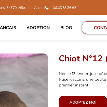
es, 84570 Villes-sur-Auzon
06.03.83.36.68
ANCAIS
ADOPTION
BLOG
CONT
Chiot N°12 
Née le 13 février, jolie pép
Puce, vaccins, une petit
premier instant !
ADOPTEZ MOI