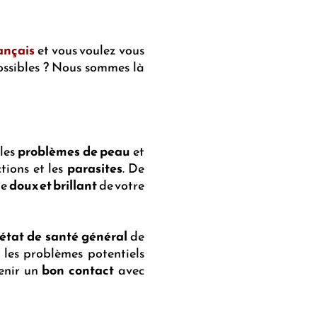
ançais
et vous voulez vous
 possibles ? Nous sommes là
 les
problèmes de peau
et
ctions et les
parasites
. De
ge
doux et brillant
de votre
état de santé général
de
r les problèmes potentiels
tenir un
bon contact
avec