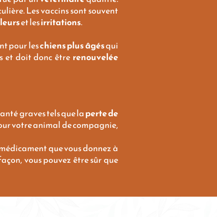
ulière. Les vaccins sont souvent
leurs
et les
irritations
.
nt pour les
chiens plus âgés
qui
s et doit donc être
renouvelée
santé graves tels que la
perte de
 pour votre animal de compagnie,
’un médicament que vous donnez à
 façon, vous pouvez être sûr que