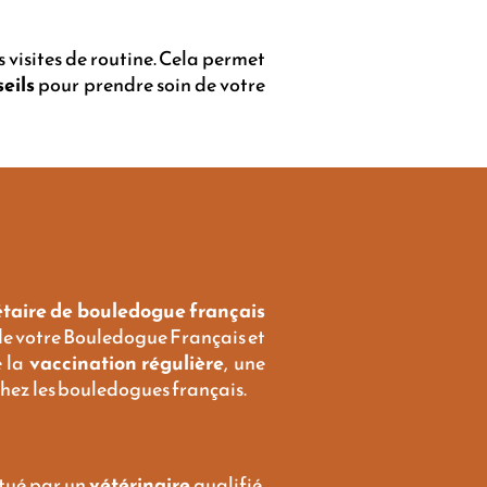
 visites de routine. Cela permet
eils
pour prendre soin de votre
étaire de bouledogue français
 de votre Bouledogue Français et
e la
vaccination régulière
, une
hez les bouledogues français.
ctué par un
vétérinaire
qualifié.