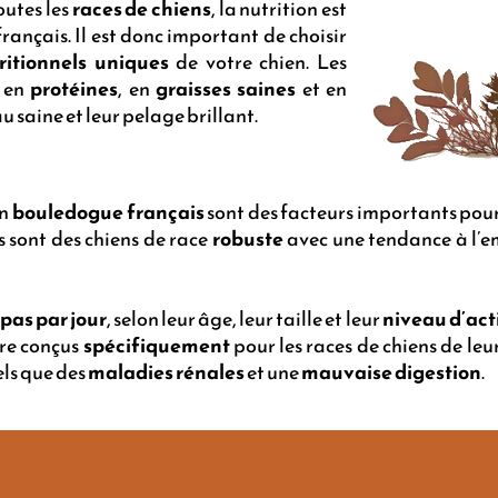
utes les
races de chiens
, la nutrition est
ançais. Il est donc important de choisir
ritionnels uniques
de votre chien. Les
t en
protéines
, en
graisses saines
et en
au saine et leur pelage brillant.
un
bouledogue français
sont des facteurs importants pour 
 sont des chiens de race
robuste
avec une tendance à l’em
epas par jour
, selon leur âge, leur taille et leur
niveau d’act
re conçus
spécifiquement
pour les races de chiens de leur
els que des
maladies rénales
et une
mauvaise digestion
.