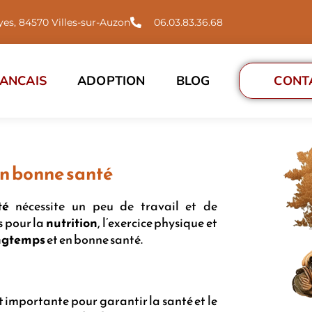
es, 84570 Villes-sur-Auzon
06.03.83.36.68
ANCAIS
ADOPTION
BLOG
CONT
n bonne santé
té
nécessite un peu de travail et de
s pour la
nutrition
, l’exercice physique et
ongtemps
et en bonne santé.
 importante pour garantir la santé et le