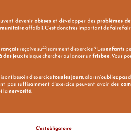
uvent devenir
obèses
et développer des
problèmes de
mmunitaire
affaibli. C’est donc très important de faire fa
rançais
reçoive suffisamment d’exercice ? Les
enfants
pe
à des jeux
tels que chercher ou lancer un
frisbee
. Vous p
is ont besoin d’exercice
tous les jours
, alors n’oubliez pas
ivent pas suffisamment d’exercice peuvent avoir des
com
et la
nervosité
.
C'est obligatoire