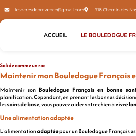
lesocresdeprovence@gmail.com
918 Chemin des Nay
ACCUEIL
LE BOULEDOGUE FR
Solide comme un roc
Maintenir mon Bouledogue Français e
Maintenir son
Bouledogue Français en bonne san
planification. Cependant, en prenant les bonnes décision
les
soins de base
, vous pouvez aider votre chien à
vivre l
Une alimentation adaptée
L’alimentation
adaptée
pour un Bouledogue Français est