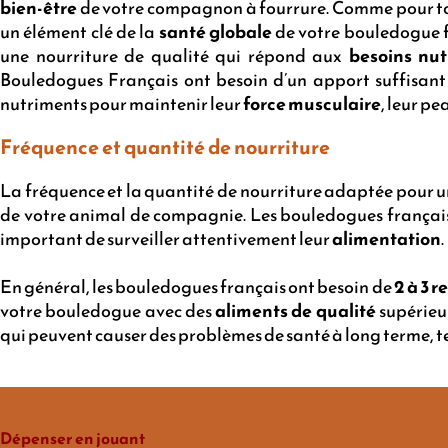
bien-être
de votre compagnon à fourrure. Comme pour to
un élément clé de la
santé globale
de votre bouledogue fr
une nourriture de qualité qui répond aux
besoins nut
Bouledogues Français ont besoin d’un apport suffisan
nutriments pour maintenir leur
force musculaire
, leur pe
Fréquence et quantité de nourriture
La fréquence et la quantité de nourriture adaptée pour 
de votre animal de compagnie. Les bouledogues français
important de surveiller attentivement leur
alimentation
.
En général, les bouledogues français ont besoin de
2 à 3 r
votre bouledogue avec des
aliments de qualité
supérieu
qui peuvent causer des problèmes de santé à long terme, t
Dépenser en jouant