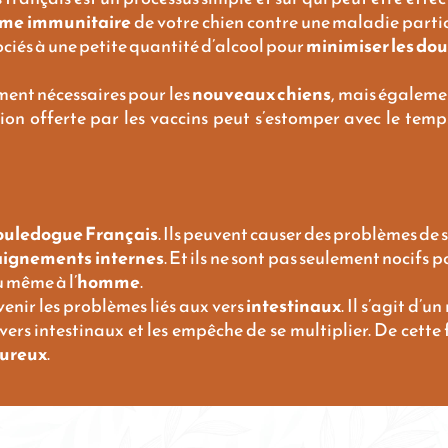
ème immunitaire
de votre chien contre une maladie partic
ociés à une petite quantité d’alcool pour
minimiser les dou
ment nécessaires pour les
nouveaux chiens
, mais égaleme
tion offerte par les vaccins peut s’estomper avec le temp
ouledogue Français
. Ils peuvent causer des problèmes de 
aignements internes
. Et ils ne sont pas seulement nocifs
 même à l’
homme
.
enir les problèmes liés aux vers
intestinaux
. Il s’agit d
 vers intestinaux et les empêche de se multiplier. De cette
ureux
.