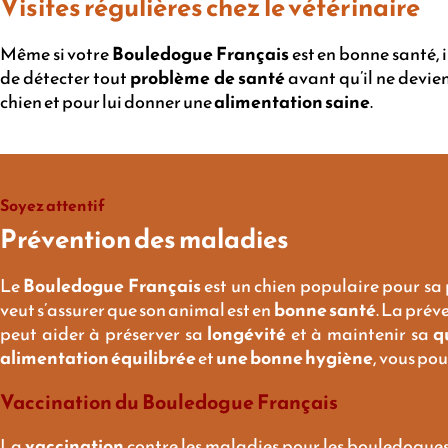
Visites régulières chez le vétérinaire
Même si votre
Bouledogue Français
est en bonne santé, 
de détecter tout
problème de santé
avant qu’il ne devie
chien et pour lui donner une
alimentation saine
.
Soyez attentif
Prévention des maladies
Le
Bouledogue Français
est un chien populaire pour sa
veut s’assurer que son animal est en
bonne santé
. La prév
peut aider à préserver sa
longévité
et à maintenir sa
q
alimentation équilibrée
et
une bonne hygiène
, vous po
Vaccination du Bouledogue Français
La
vaccination
contre les maladies pour les bouledogues 