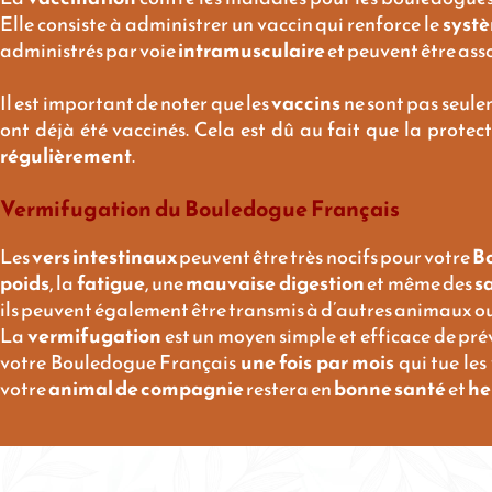
Elle consiste à administrer un vaccin qui renforce le
syst
administrés par voie
intramusculaire
et peuvent être ass
Il est important de noter que les
vaccins
ne sont pas seule
ont déjà été vaccinés. Cela est dû au fait que la protec
régulièrement
.
Vermifugation du Bouledogue Français
Les
vers intestinaux
peuvent être très nocifs pour votre
B
poids
, la
fatigue
, une
mauvaise digestion
et même des
s
ils peuvent également être transmis à d’autres animaux ou
La
vermifugation
est un moyen simple et efficace de prév
votre Bouledogue Français
une fois par mois
qui tue les
votre
animal de compagnie
restera en
bonne santé
et
he