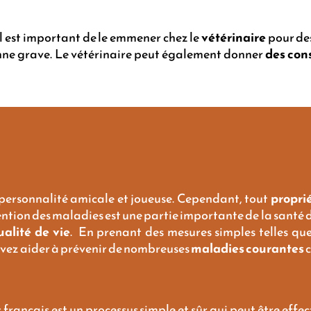
il est important de le emmener chez le
vétérinaire
pour des
nne grave. Le vétérinaire peut également donner
des cons
 personnalité amicale et joueuse. Cependant, tout
propri
ention des maladies est une partie importante de la santé
ualité de vie
. En prenant des mesures simples telles qu
uvez aider à prévenir de nombreuses
maladies courantes
c
français est un processus simple et sûr qui peut être effe