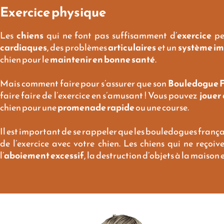
Exercice physique
Les
chiens
qui ne font pas suffisamment d’
exercice
pe
cardiaques
, des problèmes
articulaires
et un
système i
chien pour le
maintenir en bonne santé
.
Mais comment faire pour s’assurer que son
Bouledogue F
faire faire de l’exercice en s’amusant ! Vous pouvez
jouer 
chien pour une
promenade rapide
ou une course.
Il est important de se rappeler que les bouledogues frança
de l’exercice avec votre chien. Les chiens qui ne reço
l’
aboiement excessif
, la destruction d’objets à la maison 